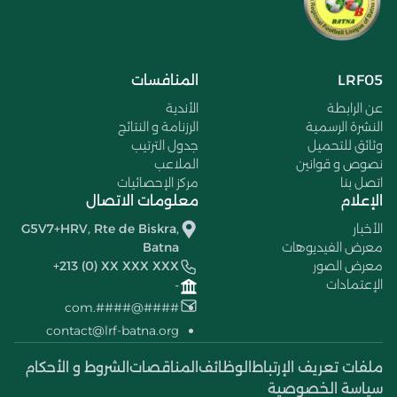
LRF05
المنافسات
عن الرابطة
الأندية
النشرة الرسمية
الرزنامة و النتائج
وثائق للتحميل
جدول الترتيب
نصوص و قوانين
الملاعب
اتصل بنا
مركز الإحصائيات
الإعلام
معلومات الاتصال
الأخبار
G5V7+HRV, Rte de Biskra,
معرض الفيديوهات
Batna
معرض الصور
+213 (0) XX XXX XXX
الإعتمادات
-
####@####.com
contact@lrf-batna.org
ملفات تعريف الإرتباط
الوظائف
المناقصات
الشروط و الأحكام
سياسة الخصوصية