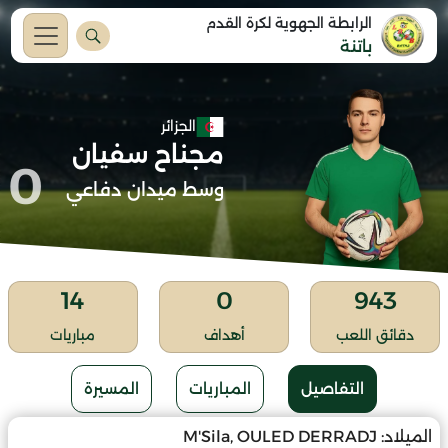
الرابطة الجهوية لكرة القدم
باتنة
الجزائر
مجناح سفيان
0
وسط ميدان دفاعي
14
0
943
دقائق اللعب
أهداف
مباريات
التفاصيل
المباريات
المسيرة
الميلاد:
M'Sila, OULED DERRADJ