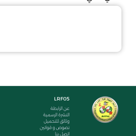
LRF05
عن الرابطة
النشرة الرسمية
وثائق للتحميل
نصوص و قوانين
اتصل بنا