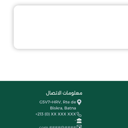
معلومات الاتصال
G5V7+HRV, Rte de
Biskra, Batna
+213 (0) XX XXX XXX
-
####@####.com