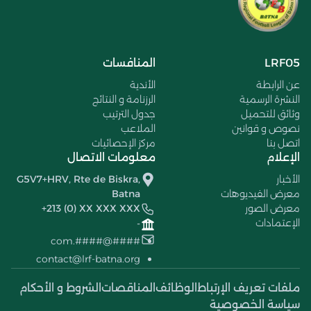
LRF05
المنافسات
عن الرابطة
الأندية
النشرة الرسمية
الرزنامة و النتائج
وثائق للتحميل
جدول الترتيب
نصوص و قوانين
الملاعب
اتصل بنا
مركز الإحصائيات
الإعلام
معلومات الاتصال
الأخبار
G5V7+HRV, Rte de Biskra,
معرض الفيديوهات
Batna
معرض الصور
+213 (0) XX XXX XXX
الإعتمادات
-
####@####.com
contact@lrf-batna.org
ملفات تعريف الإرتباط
الوظائف
المناقصات
الشروط و الأحكام
سياسة الخصوصية