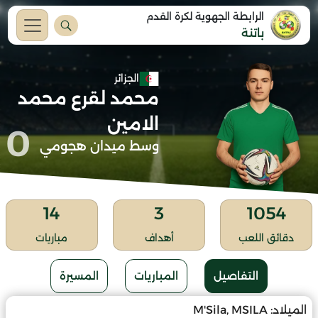
الرابطة الجهوية لكرة القدم
باتنة
الجزائر
محمد لقرع محمد
الامين
0
وسط ميدان هجومي
14
3
1054
دقائق اللعب
أهداف
مباريات
التفاصيل
المباريات
المسيرة
الميلاد:
M'Sila, MSILA