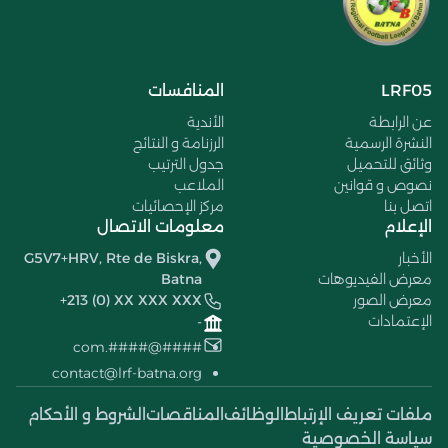
LRF05
المنافسات
عن الرابطة
الأندية
النشرة الرسمية
الرزنامة و النتائج
وثائق للتحميل
جدول الترتيب
نصوص و قوانين
الملاعب
اتصل بنا
مركز الإحصائيات
الإعلام
معلومات الاتصال
الأخبار
G5V7+HRV, Rte de Biskra,
معرض الفيديوهات
Batna
معرض الصور
+213 (0) XX XXX XXX
الإعتمادات
-
####@####.com
contact@lrf-batna.org
ملفات تعريف الإرتباط
الوظائف
المناقصات
الشروط و الأحكام
سياسة الخصوصية