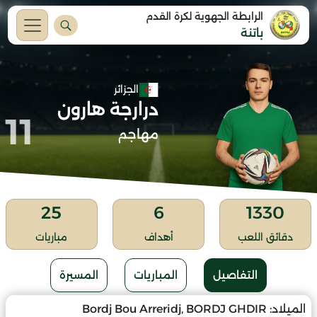
الرابطة الجهوية لكرة القدم
باتنة
الجزائر
درارجة هارون
11
مهاجم
25
6
1330
دقائق اللعب
أهداف
مباريات
التفاصيل
المباريات
المسيرة
الميلاد:
Bordj Bou Arreridj, BORDJ GHDIR