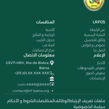
LRF05
المنافسات
عن الرابطة
الأندية
النشرة الرسمية
الرزنامة و النتائج
وثائق للتحميل
جدول الترتيب
نصوص و قوانين
الملاعب
اتصل بنا
مركز الإحصائيات
الإعلام
معلومات الاتصال
الأخبار
G5V7+HRV, Rte de Biskra,
معرض الفيديوهات
Batna
معرض الصور
+213 (0) XX XXX XXX
الإعتمادات
-
####@####.com
contact@lrf-batna.org
ملفات تعريف الإرتباط
الوظائف
المناقصات
الشروط و الأحكام
سياسة الخصوصية