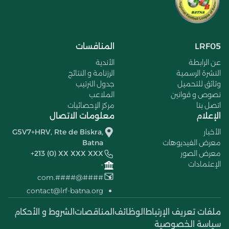
LRF05
المنافسات
عن الرابطة
الأندية
النشرة الرسمية
الرزنامة و النتائج
وثائق للتحميل
جدول الترتيب
نصوص و قوانين
الملاعب
اتصل بنا
مركز الإحصائيات
الإعلام
معلومات الاتصال
الأخبار
G5V7+HRV, Rte de Biskra,
معرض الفيديوهات
Batna
معرض الصور
+213 (0) XX XXX XXX
الإعتمادات
-
####@####.com
contact@lrf-batna.org
ملفات تعريف الإرتباط
الوظائف
المناقصات
الشروط و الأحكام
سياسة الخصوصية