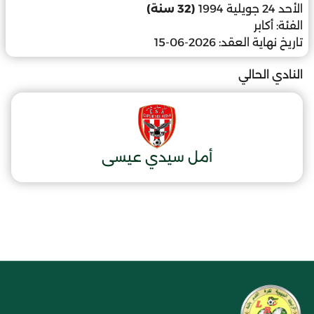
الأحد 24 جويلية 1994
(32 سنة)
الفئة:
أكابر
تاريخ نهاية العقد:
2026-06-15
النادي الحالي
أمل سيدي عيسى