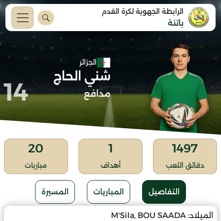
الرابطة الجهوية لكرة القدم
باتنة
الجزائر
شني الحاج
14
مدافع
20
1
1497
دقائق اللعب
أهداف
مباريات
التفاصيل
المباريات
المسيرة
الميلاد:
M'Sila, BOU SAADA