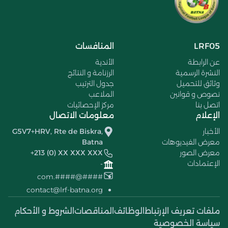
LRF05
المنافسات
عن الرابطة
الأندية
النشرة الرسمية
الرزنامة و النتائج
وثائق للتحميل
جدول الترتيب
نصوص و قوانين
الملاعب
اتصل بنا
مركز الإحصائيات
الإعلام
معلومات الاتصال
الأخبار
G5V7+HRV, Rte de Biskra,
معرض الفيديوهات
Batna
معرض الصور
+213 (0) XX XXX XXX
الإعتمادات
-
####@####.com
contact@lrf-batna.org
ملفات تعريف الإرتباط
الوظائف
المناقصات
الشروط و الأحكام
سياسة الخصوصية