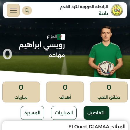
الرابطة الجهوية لكرة القدم
باتنة
الجزائر
رويسي ابراهيم
0
مهاجم
0
0
0
دقائق اللعب
أهداف
مباريات
التفاصيل
المباريات
المسيرة
الميلاد:
El Oued, DJAMAA