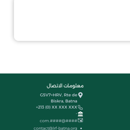
معلومات الاتصال
G5V7+HRV, Rte de
Biskra, Batna
+213 (0) XX XXX XXX
-
####@####.com
contact@lrf-batna.org