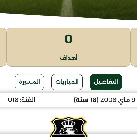
0
أهداف
التفاصيل
المباريات
المسيرة
2
(18 سنة)
الفئة:
U18