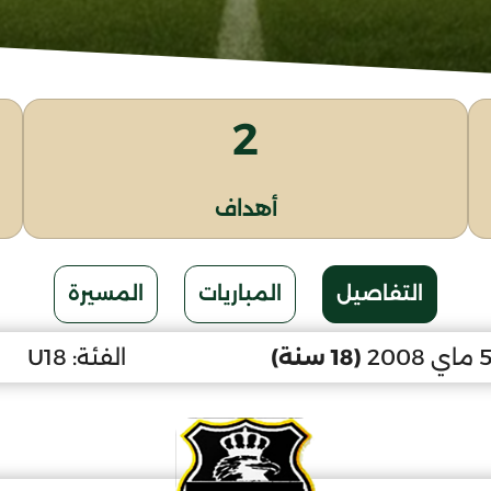
2
أهداف
التفاصيل
المباريات
المسيرة
(18 سنة)
الفئة:
U18