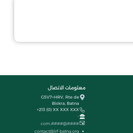
معلومات الاتصال
G5V7+HRV, Rte de
Biskra, Batna
+213 (0) XX XXX XXX
-
####@####.com
contact@lrf-batna.org