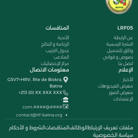
LRF05
المنافسات
عن الرابطة
الأندية
النشرة الرسمية
الرزنامة و النتائج
وثائق للتحميل
جدول الترتيب
نصوص و قوانين
الملاعب
اتصل بنا
مركز الإحصائيات
الإعلام
معلومات الاتصال
الأخبار
G5V7+HRV, Rte de Biskra,
معرض الفيديوهات
Batna
معرض الصور
+213 (0) XX XXX XXX
الإعتمادات
-
####@####.com
contact@lrf-batna.org
ملفات تعريف الإرتباط
الوظائف
المناقصات
الشروط و الأحكام
سياسة الخصوصية