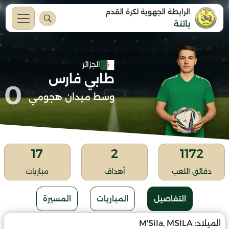
الرابطة الجهوية لكرة القدم
باتنة
الجزائر
طابي فارس
0
وسط ميدان هجومي
17
2
1172
دقائق اللعب
أهداف
مباريات
التفاصيل
المباريات
المسيرة
الميلاد:
M'Sila, MSILA