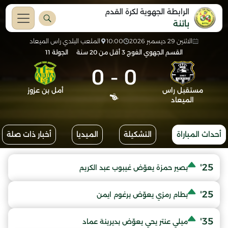
الرابطة الجهوية لكرة القدم
باتنة
الاثنين 29 ديسمبر 2026
10:00
الملعب البلدي راس الميعاد
القسم الجهوي الفوج 3 أقل من 20 سنة
الجولة 11
0
-
0
مستقبل راس
أمل بن عزوز
الميعاد
أحداث المباراة
التشكيلة
الميديا
أخبار ذات صلة
25'
بصير حمزة يعوّض غيبوب عبد الكريم
25'
بطام رمزي يعوّض برغوم ايمن
35'
ميلي عنتر يحي يعوّض بديرينة عماد