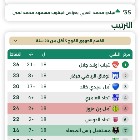
35'
عبادو محمد العربي يعوّض قبقوب مسعود محمد لمين
الترتيب
القسم الجهوي الفوج 3 أقل من 20 سنة
ل
+/-
النقاط
مركز
النادي
36
+21
18
شباب اولاد جلال
1
33
+8
18
الوفاق الرياضي فرفار
2
30
+17
18
أمل سيدي خالد
3
28
+4
18
اتحاد العامري
4
24
+2
18
أمل بن عزوز
5
22
-2
18
اتحاد الدوسن
6
16
-7
18
مستقبل راس الميعاد
7