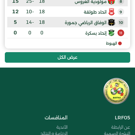
15
-25
18
مولودية الغروس
8
12
-10
18
اتحاد طولقة
9
5
-14
18
الوفاق الرياضي جمورة
10
0
0
0
إتحاد بسكرة
11
الهبوط
عرض الكل
LRF05
المنافسات
عن الرابطة
الأندية
النشرة الرسمية
الرزنامة و النتائج