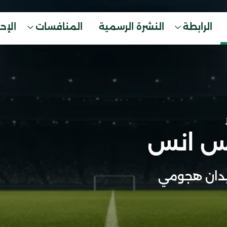
الرابطة
النشرة الرسمية
المنافسات
الإح
س انس
دان هجومي