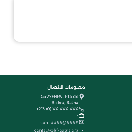
معلومات الاتصال
G5V7+HRV, Rte de
Biskra, Batna
+213 (0) XX XXX XXX
-
####@####.com
contact@lrf-batna.org