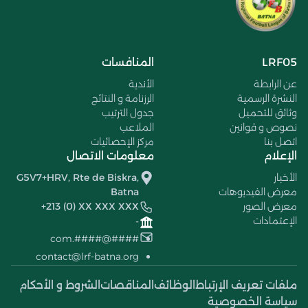
LRF05
المنافسات
عن الرابطة
الأندية
النشرة الرسمية
الرزنامة و النتائج
وثائق للتحميل
جدول الترتيب
نصوص و قوانين
الملاعب
اتصل بنا
مركز الإحصائيات
الإعلام
معلومات الاتصال
الأخبار
G5V7+HRV, Rte de Biskra,
معرض الفيديوهات
Batna
معرض الصور
+213 (0) XX XXX XXX
الإعتمادات
-
####@####.com
contact@lrf-batna.org
ملفات تعريف الإرتباط
الوظائف
المناقصات
الشروط و الأحكام
سياسة الخصوصية