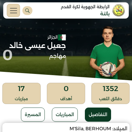
الرابطة الجهوية لكرة القدم
باتنة
الجزائر
جعيل عيسى خالد
0
مهاجم
17
0
1352
دقائق اللعب
أهداف
مباريات
التفاصيل
المباريات
المسيرة
الميلاد:
M'Sila, BERHOUM