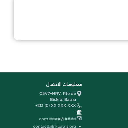
معلومات الاتصال
G5V7+HRV, Rte de
Biskra, Batna
+213 (0) XX XXX XXX
-
####@####.com
contact@lrf-batna.org