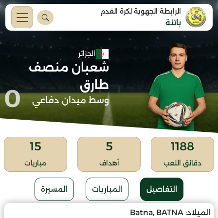
الرابطة الجهوية لكرة القدم
باتنة
الجزائر
شعبان منصف
طارق
0
وسط ميدان دفاعي
15
5
1188
دقائق اللعب
أهداف
مباريات
التفاصيل
المباريات
المسيرة
الميلاد:
Batna, BATNA