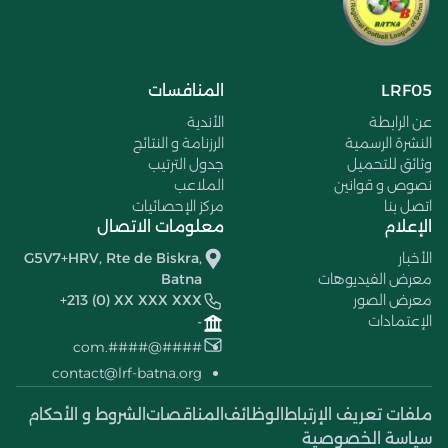
LRF05
المنافسات
عن الرابطة
الأندية
النشرة الرسمية
الرزنامة و النتائج
وثائق للتحميل
جدول الترتيب
نصوص و قوانين
الملاعب
اتصل بنا
مركز الإحصائيات
الإعلام
معلومات الاتصال
الأخبار
G5V7+HRV, Rte de Biskra,
معرض الفيديوهات
Batna
معرض الصور
+213 (0) XX XXX XXX
الإعتمادات
-
####@####.com
contact@lrf-batna.org
ملفات تعريف الإرتباط
الوظائف
المناقصات
الشروط و الأحكام
سياسة الخصوصية