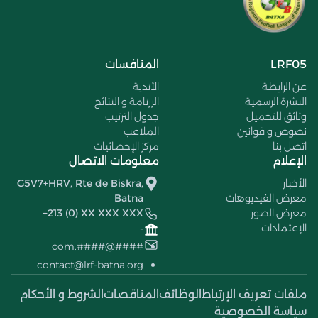
LRF05
المنافسات
عن الرابطة
الأندية
النشرة الرسمية
الرزنامة و النتائج
وثائق للتحميل
جدول الترتيب
نصوص و قوانين
الملاعب
اتصل بنا
مركز الإحصائيات
الإعلام
معلومات الاتصال
الأخبار
G5V7+HRV, Rte de Biskra,
معرض الفيديوهات
Batna
معرض الصور
+213 (0) XX XXX XXX
الإعتمادات
-
####@####.com
contact@lrf-batna.org
ملفات تعريف الإرتباط
الوظائف
المناقصات
الشروط و الأحكام
سياسة الخصوصية