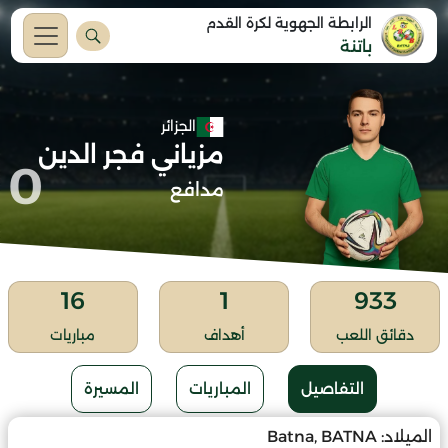
الرابطة الجهوية لكرة القدم
باتنة
الجزائر
مزياني فجر الدين
0
مدافع
16
1
933
دقائق اللعب
أهداف
مباريات
التفاصيل
المباريات
المسيرة
الميلاد:
Batna, BATNA