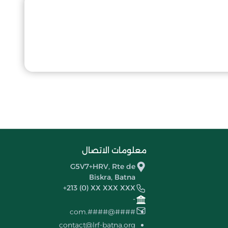
معلومات الاتصال
G5V7+HRV, Rte de
Biskra, Batna
+213 (0) XX XXX XXX
-
####@####.com
contact@lrf-batna.org