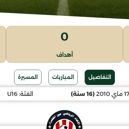
0
أهداف
التفاصيل
المباريات
المسيرة
(16 سنة)
الفئة:
U16