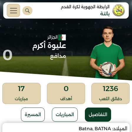
الرابطة الجهوية لكرة القدم
باتنة
الجزائر
عليوة أكرم
0
مدافع
17
0
1236
دقائق اللعب
أهداف
مباريات
التفاصيل
المباريات
المسيرة
الميلاد:
Batna, BATNA