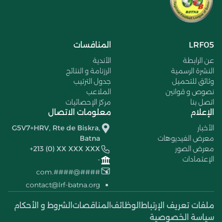
LRF05
المنافسات
عن الرابطة
الأندية
النشرة الرسمية
الرزنامة و النتائج
وثائق للتحميل
جدول الترتيب
نصوص و قوانين
الملاعب
اتصل بنا
مركز الإحصائيات
الإعلام
معلومات الاتصال
الأخبار
G5V7+HRV, Rte de Biskra,
معرض الفيديوهات
Batna
معرض الصور
+213 (0) XX XXX XXX
الإعتمادات
-
####@####.com
contact@lrf-batna.org
ملفات تعريف الإرتباط
الوظائف
المناقصات
الشروط و الأحكام
سياسة الخصوصية