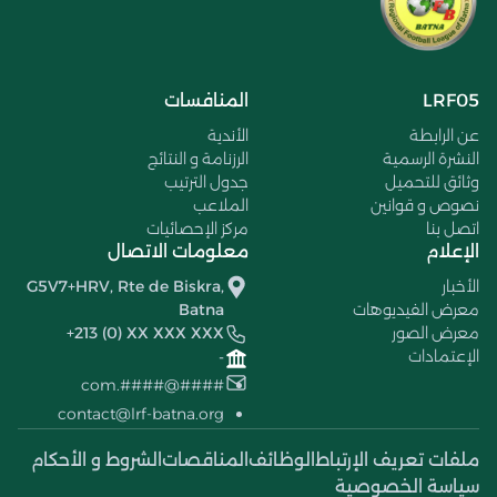
LRF05
المنافسات
عن الرابطة
الأندية
النشرة الرسمية
الرزنامة و النتائج
وثائق للتحميل
جدول الترتيب
نصوص و قوانين
الملاعب
اتصل بنا
مركز الإحصائيات
الإعلام
معلومات الاتصال
الأخبار
G5V7+HRV, Rte de Biskra,
معرض الفيديوهات
Batna
معرض الصور
+213 (0) XX XXX XXX
الإعتمادات
-
####@####.com
contact@lrf-batna.org
ملفات تعريف الإرتباط
الوظائف
المناقصات
الشروط و الأحكام
سياسة الخصوصية