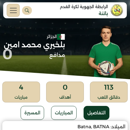
الرابطة الجهوية لكرة القدم
باتنة
الجزائر
بلخيري محمد امين
0
مدافع
4
0
113
دقائق اللعب
أهداف
مباريات
التفاصيل
المباريات
المسيرة
الميلاد:
Batna, BATNA