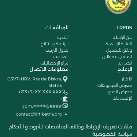
LRF05
المنافسات
عن الرابطة
الأندية
النشرة الرسمية
الرزنامة و النتائج
وثائق للتحميل
جدول الترتيب
نصوص و قوانين
الملاعب
اتصل بنا
مركز الإحصائيات
الإعلام
معلومات الاتصال
الأخبار
G5V7+HRV, Rte de Biskra,
معرض الفيديوهات
Batna
معرض الصور
+213 (0) XX XXX XXX
الإعتمادات
-
####@####.com
contact@lrf-batna.org
ملفات تعريف الإرتباط
الوظائف
المناقصات
الشروط و الأحكام
سياسة الخصوصية