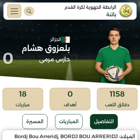
الرابطة الجهوية لكرة القدم
باتنة
الجزائر
بلعزوق هشام
0
حارس مرمى
18
0
1158
دقائق اللعب
أهداف
مباريات
التفاصيل
المباريات
المسيرة
الميلاد:
Bordj Bou Arreridj, BORDJ BOU ARRERIDJ