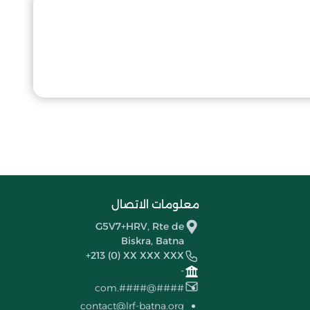
معلومات الاتصال
G5V7+HRV, Rte de
Biskra, Batna
+213 (0) XX XXX XXX
-
####@####.com
contact@lrf-batna.org