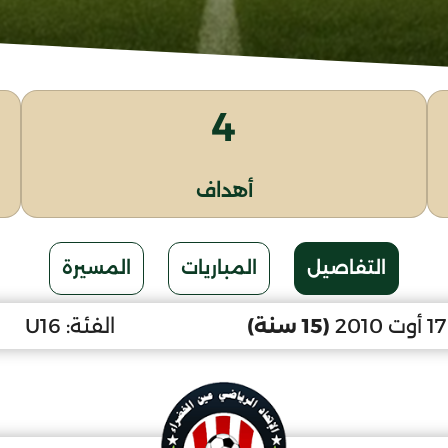
4
أهداف
التفاصيل
المباريات
المسيرة
(15 سنة)
الفئة:
U16