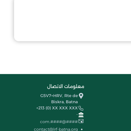
معلومات الاتصال
G5V7+HRV, Rte de
Biskra, Batna
+213 (0) XX XXX XXX
-
####@####.com
contact@lrf-batna.org