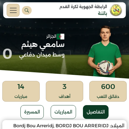
الرابطة الجهوية لكرة القدم
باتنة
الجزائر
سامعي هيثم
0
وسط ميدان دفاعي
14
3
600
دقائق اللعب
أهداف
مباريات
التفاصيل
المباريات
المسيرة
الميلاد:
Bordj Bou Arreridj, BORDJ BOU ARRERIDJ