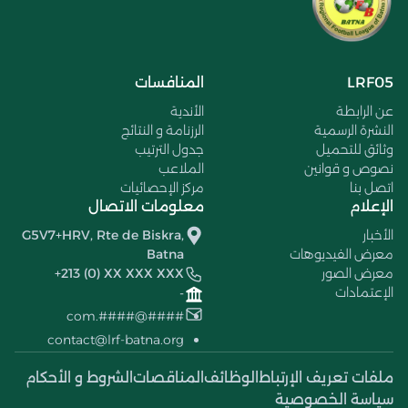
LRF05
المنافسات
عن الرابطة
الأندية
النشرة الرسمية
الرزنامة و النتائج
وثائق للتحميل
جدول الترتيب
نصوص و قوانين
الملاعب
اتصل بنا
مركز الإحصائيات
الإعلام
معلومات الاتصال
الأخبار
G5V7+HRV, Rte de Biskra,
معرض الفيديوهات
Batna
معرض الصور
+213 (0) XX XXX XXX
الإعتمادات
-
####@####.com
contact@lrf-batna.org
ملفات تعريف الإرتباط
الوظائف
المناقصات
الشروط و الأحكام
سياسة الخصوصية