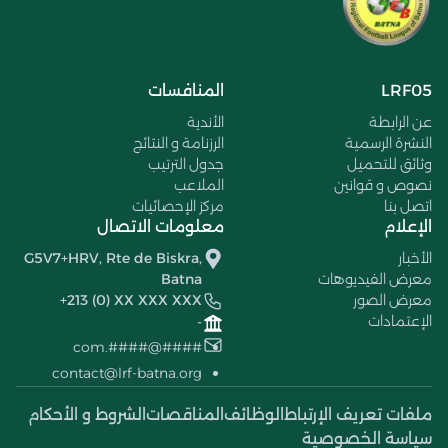
LRF05
المنافسات
عن الرابطة
الأندية
النشرة الرسمية
الرزنامة و النتائج
وثائق للتحميل
جدول الترتيب
نصوص و قوانين
الملاعب
اتصل بنا
مركز الإحصائيات
الإعلام
معلومات الاتصال
الأخبار
G5V7+HRV, Rte de Biskra,
معرض الفيديوهات
Batna
معرض الصور
+213 (0) XX XXX XXX
الإعتمادات
-
####@####.com
contact@lrf-batna.org
ملفات تعريف الإرتباط
الوظائف
المناقصات
الشروط و الأحكام
سياسة الخصوصية