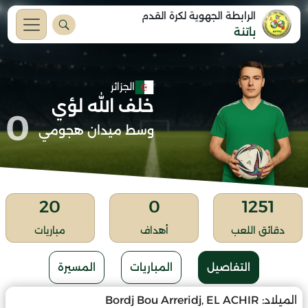
الرابطة الجهوية لكرة القدم
باتنة
الجزائر
خلف الله لؤي
0
وسط ميدان هجومي
20
0
1251
دقائق اللعب
أهداف
مباريات
التفاصيل
المباريات
المسيرة
الميلاد:
Bordj Bou Arreridj, EL ACHIR