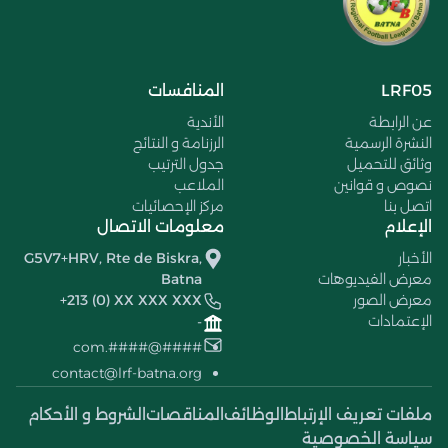
LRF05
المنافسات
عن الرابطة
الأندية
النشرة الرسمية
الرزنامة و النتائج
وثائق للتحميل
جدول الترتيب
نصوص و قوانين
الملاعب
اتصل بنا
مركز الإحصائيات
الإعلام
معلومات الاتصال
الأخبار
G5V7+HRV, Rte de Biskra,
معرض الفيديوهات
Batna
معرض الصور
+213 (0) XX XXX XXX
الإعتمادات
-
####@####.com
contact@lrf-batna.org
ملفات تعريف الإرتباط
الوظائف
المناقصات
الشروط و الأحكام
سياسة الخصوصية