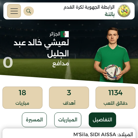
الرابطة الجهوية لكرة القدم
باتنة
الجزائر
لعيشي خالد عبد
الجليل
0
مدافع
18
3
1134
دقائق اللعب
أهداف
مباريات
التفاصيل
المباريات
المسيرة
الميلاد:
M'Sila, SIDI AISSA