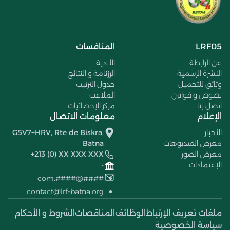
LRF05
المنافسات
عن الرابطة
الأندية
النشرة الرسمية
الرزنامة و النتائج
وثائق للتحميل
جدول الترتيب
نصوص و قوانين
الملاعب
اتصل بنا
مركز الإحصائيات
الإعلام
معلومات الاتصال
الأخبار
G5V7+HRV, Rte de Biskra,
معرض الفيديوهات
Batna
معرض الصور
+213 (0) XX XXX XXX
الإعتمادات
-
####@####.com
contact@lrf-batna.org
ملفات تعريف الإرتباط
الوظائف
المناقصات
الشروط و الأحكام
سياسة الخصوصية