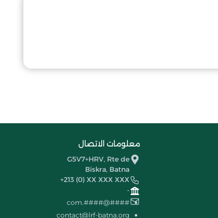
معلومات الاتصال
G5V7+HRV, Rte de
Biskra, Batna
+213 (0) XX XXX XXX
-
####@####.com
contact@lrf-batna.org