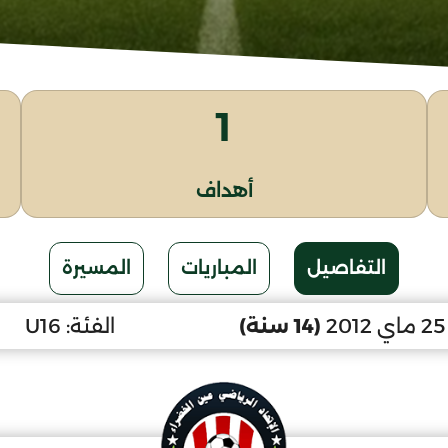
1
أهداف
التفاصيل
المباريات
المسيرة
(14 سنة)
الفئة:
U16