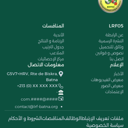
LRF05
المنافسات
عن الرابطة
الأندية
النشرة الرسمية
الرزنامة و النتائج
وثائق للتحميل
جدول الترتيب
نصوص و قوانين
الملاعب
اتصل بنا
مركز الإحصائيات
الإعلام
معلومات الاتصال
الأخبار
G5V7+HRV, Rte de Biskra,
معرض الفيديوهات
Batna
معرض الصور
+213 (0) XX XXX XXX
الإعتمادات
-
####@####.com
contact@lrf-batna.org
ملفات تعريف الإرتباط
الوظائف
المناقصات
الشروط و الأحكام
سياسة الخصوصية