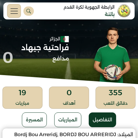
الرابطة الجهوية لكرة القدم
باتنة
الجزائر
فراحتية جيهاد
0
مدافع
19
0
355
دقائق اللعب
أهداف
مباريات
التفاصيل
المباريات
المسيرة
الميلاد:
Bordj Bou Arreridj, BORDJ BOU ARRERIDJ