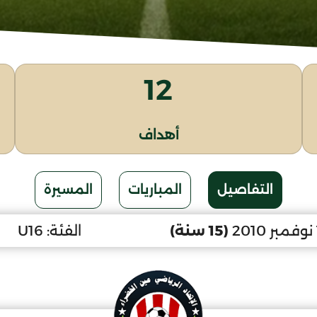
12
أهداف
التفاصيل
المباريات
المسيرة
(15 سنة)
الفئة:
U16