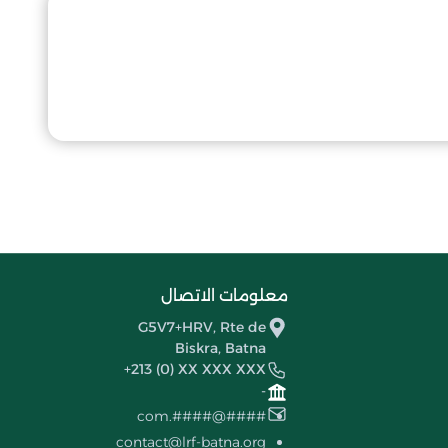
معلومات الاتصال
G5V7+HRV, Rte de
Biskra, Batna
+213 (0) XX XXX XXX
-
####@####.com
contact@lrf-batna.org