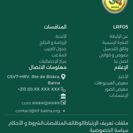
LRF05
المنافسات
عن الرابطة
الأندية
النشرة الرسمية
الرزنامة و النتائج
وثائق للتحميل
جدول الترتيب
نصوص و قوانين
الملاعب
اتصل بنا
مركز الإحصائيات
الإعلام
معلومات الاتصال
الأخبار
G5V7+HRV, Rte de Biskra,
معرض الفيديوهات
Batna
معرض الصور
+213 (0) XX XXX XXX
الإعتمادات
-
####@####.com
contact@lrf-batna.org
ملفات تعريف الإرتباط
الوظائف
المناقصات
الشروط و الأحكام
سياسة الخصوصية