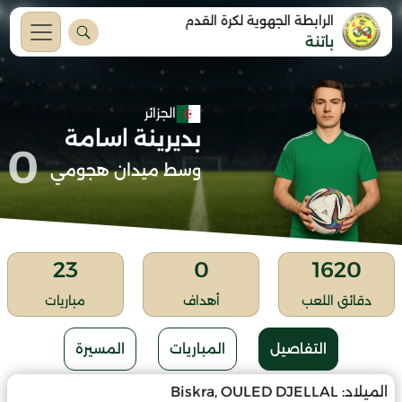
الرابطة الجهوية لكرة القدم
باتنة
الجزائر
بديرينة اسامة
0
وسط ميدان هجومي
23
0
1620
دقائق اللعب
أهداف
مباريات
التفاصيل
المباريات
المسيرة
الميلاد:
Biskra, OULED DJELLAL