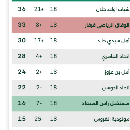
36
+21
18
شباب اولاد جلال
33
+8
18
الوفاق الرياضي فرفار
30
+17
18
أمل سيدي خالد
28
+4
18
اتحاد العامري
24
+2
18
أمل بن عزوز
22
-2
18
اتحاد الدوسن
16
-7
18
مستقبل راس الميعاد
15
-25
18
مولودية الغروس