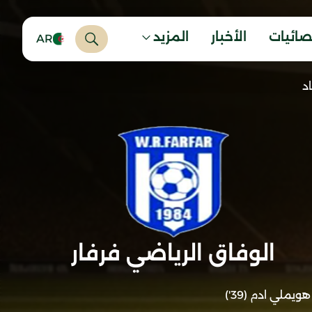
صائيات
الأخبار
المزيد
AR
د
الوفاق الرياضي فرفار
هويملي ادم (39')