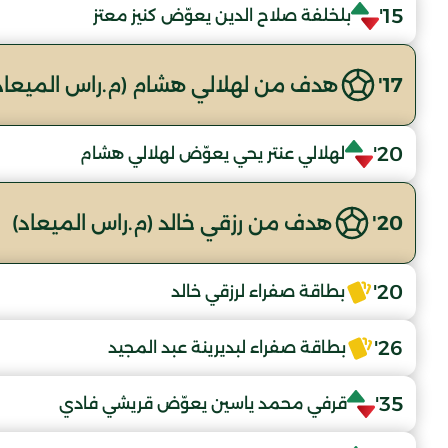
15'
بلخلفة صلاح الدين يعوّض كنيز معتز
17'
هدف من لهلالي هشام (م.راس الميعاد
20'
لهلالي عنتر يحي يعوّض لهلالي هشام
20'
هدف من رزقي خالد (م.راس الميعاد)
20'
بطاقة صفراء لرزقي خالد
26'
بطاقة صفراء لبديرينة عبد المجيد
35'
قرفي محمد ياسين يعوّض قريشي فادي