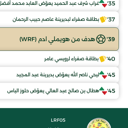
35'
غراب شرف عبد الحميد يعوّض العابد محمد أفضل
37'
بطاقة صفراء لبديرينة عاصم حبيب الرحمان
39'
هدف من هويملي ادم (WRF)
40'
بطاقة صفراء لرويسي عامر
45'
ليحي ناصر الله يعوّض بديرينة عبد المجيد
45'
هطال بن صالح عبد العالي يعوّض حلوز الياس
LRF05