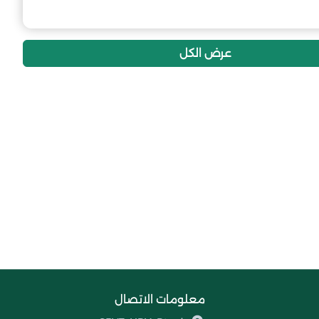
12
-10
18
اتحاد طولقة
5
-14
18
الوفاق الرياضي جمورة
عرض الكل
0
0
0
إتحاد بسكرة
معلومات الاتصال