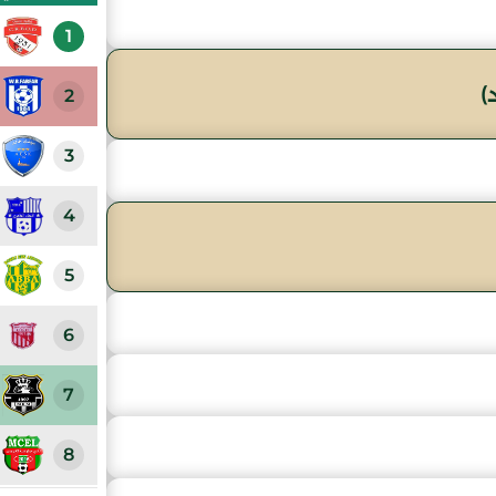
1
)
2
3
4
5
6
7
8