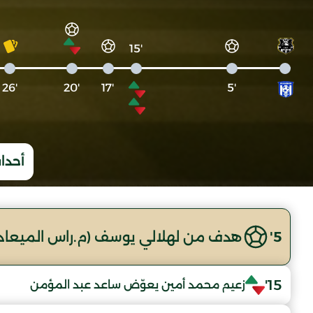
'15
'26
'20
'17
'5
أحداث
5'
هدف من لهلالي يوسف (م.راس الميعاد
15'
زعيم محمد أمين يعوّض ساعد عبد المؤمن