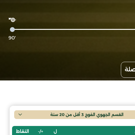
'90
صلة
القسم الجهوي الفوج 3 أقل من 20 سنة
ل
+/-
النقاط