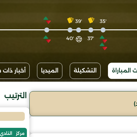
'39
'35
'40
'37
 المباراة
التشكيلة
الميديا
أخبار ذات 
الترتيب
)
مركز
النادي