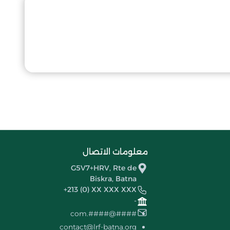
معلومات الاتصال
G5V7+HRV, Rte de
Biskra, Batna
+213 (0) XX XXX XXX
-
####@####.com
contact@lrf-batna.org