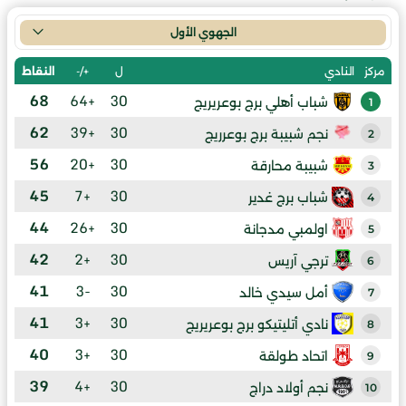
الجهوي الأول
ل
+/-
النقاط
مركز
النادي
68
+64
30
شباب أهلي برج بوعريريج
1
62
+39
30
نجم شبيبة برج بوعرريج
2
56
+20
30
شبيبة محارقة
3
45
+7
30
شباب برج غدير
4
44
+26
30
اولمبي مدجانة
5
42
+2
30
ترجي آريس
6
41
-3
30
أمل سيدي خالد
7
41
+3
30
نادي أتليتيكو برج بوعريريج
8
40
+3
30
اتحاد طولقة
9
39
+4
30
نجم أولاد دراج
10