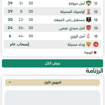
39
+3
30
أمل مروانة
11
39
0
30
أولمبيك المسيلة
12
30
-12
30
مستقبل راس الميعاد
13
24
-26
30
أمل سيدي عيسى
14
6
-44
30
أمل الزوي
15
إنسحاب عام
وداد مسيلة
16
الهبوط
عرض الكل
الرزنامة
الجهوي الأول