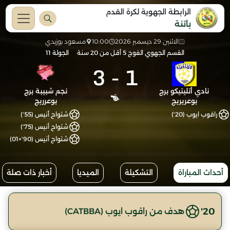
الرابطة الجهوية لكرة القدم
باتنة
الاثنين 29 ديسمبر 2026
10:00
مسعود بوزيدي
القسم الجهوي الفوج 5 أقل من 20 سنة
الجولة 11
3
-
1
نادي أتليتيكو برج
نجم شبيبة برج
بوعريريج
بوعرريج
راقوب ايوب (20')
شتواح أنيس (55')
شتواح أنيس (75')
شتواح أنيس (90'+01)
أحداث المباراة
التشكيلة
الميديا
أخبار ذات صلة
20'
هدف من راقوب ايوب (CATBBA)