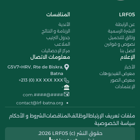
LRF05
المنافسات
عن الرابطة
الأندية
النشرة الرسمية
الرزنامة و النتائج
وثائق للتحميل
جدول الترتيب
نصوص و قوانين
الملاعب
اتصل بنا
مركز الإحصائيات
الإعلام
معلومات الاتصال
الأخبار
G5V7+HRV, Rte de Biskra,
معرض الفيديوهات
Batna
معرض الصور
+213 (0) XX XXX XXX
الإعتمادات
-
####@####.com
contact@lrf-batna.org
ملفات تعريف الإرتباط
الوظائف
المناقصات
الشروط و الأحكام
سياسة الخصوصية
حقوق النشر (c) 2026 LRF05.