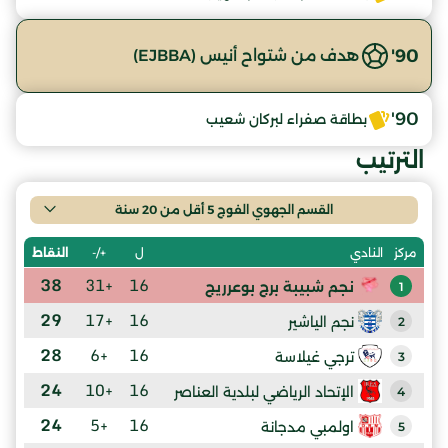
90'
هدف من شتواح أنيس (EJBBA)
90'
بطاقة صفراء لبركان شعيب
الترتيب
القسم الجهوي الفوج 5 أقل من 20 سنة
ل
+/-
النقاط
مركز
النادي
38
+31
16
نجم شبيبة برج بوعرريج
1
29
+17
16
نجم الياشير
2
28
+6
16
ترجي غيلاسة
3
24
+10
16
الإتحاد الرياضي لبلدية العناصر
4
24
+5
16
اولمبي مدجانة
5