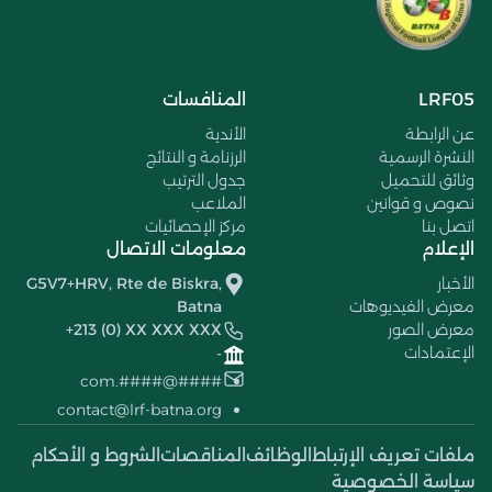
LRF05
المنافسات
عن الرابطة
الأندية
النشرة الرسمية
الرزنامة و النتائج
وثائق للتحميل
جدول الترتيب
نصوص و قوانين
الملاعب
اتصل بنا
مركز الإحصائيات
الإعلام
معلومات الاتصال
الأخبار
G5V7+HRV, Rte de Biskra,
معرض الفيديوهات
Batna
معرض الصور
+213 (0) XX XXX XXX
الإعتمادات
-
####@####.com
contact@lrf-batna.org
ملفات تعريف الإرتباط
الوظائف
المناقصات
الشروط و الأحكام
سياسة الخصوصية