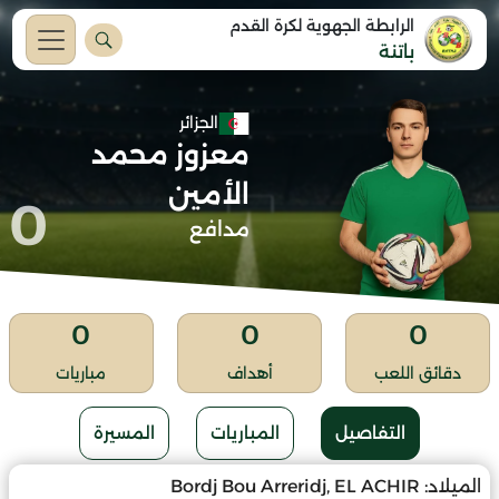
الرابطة الجهوية لكرة القدم
باتنة
الجزائر
معزوز محمد
الأمين
0
مدافع
0
0
0
دقائق اللعب
أهداف
مباريات
التفاصيل
المباريات
المسيرة
الميلاد:
Bordj Bou Arreridj, EL ACHIR