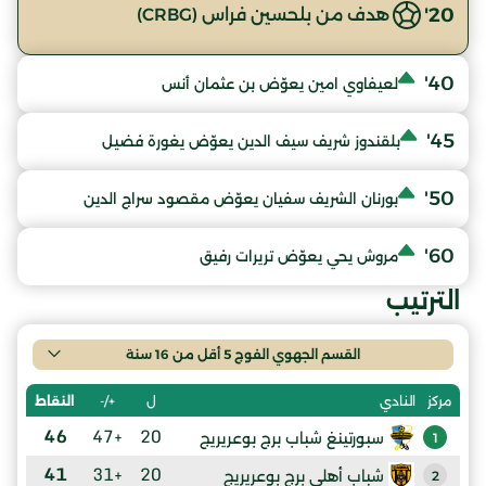
20'
هدف من بلحسين فراس (CRBG)
40'
لعيفاوي امين يعوّض بن عثمان أنس
45'
بلقندوز شريف سيف الدين يعوّض يغورة فضيل
50'
بورنان الشريف سفيان يعوّض مقصود سراج الدين
60'
مروش يحي يعوّض تريرات رفيق
الترتيب
القسم الجهوي الفوج 5 أقل من 16 سنة
ل
+/-
النقاط
مركز
النادي
46
+47
20
سبورتينغ شباب برج بوعريريج
1
41
+31
20
شباب أهلي برج بوعريريج
2