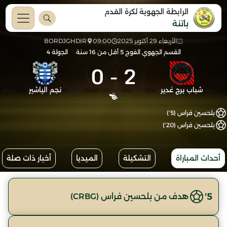
الرابطة الجهوية لكرة القدم
باتنة
الأربعاء 29 أكتوبر 2025
09:00
BORDJGHDIR
القسم الجهوي الفوج 5 أقل من 16 سنة
الجولة 4
0
-
2
شباب برج غدير
نجم الياشير
بلحسين فراس (5')
بلحسين فراس (20')
أحداث المباراة
التشكيلة
الميديا
أخبار ذات صلة
5'
هدف من بلحسين فراس (CRBG)