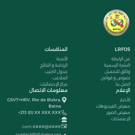
LRF05
المنافسات
عن الرابطة
الأندية
النشرة الرسمية
الرزنامة و النتائج
وثائق للتحميل
جدول الترتيب
نصوص و قوانين
الملاعب
اتصل بنا
مركز الإحصائيات
الإعلام
معلومات الاتصال
الأخبار
G5V7+HRV, Rte de Biskra,
معرض الفيديوهات
Batna
معرض الصور
+213 (0) XX XXX XXX
الإعتمادات
-
####@####.com
contact@lrf-batna.org