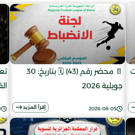
ت
📄 محضر رقم (43) 🗓️ بتاريخ: 30
تعز
جويلية 2026
الق
إقرأ المزيد
1
2026-08-05