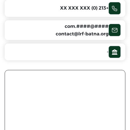
+213 (0) XX XXX XXX
####@####.com
contact@lrf-batna.org
-