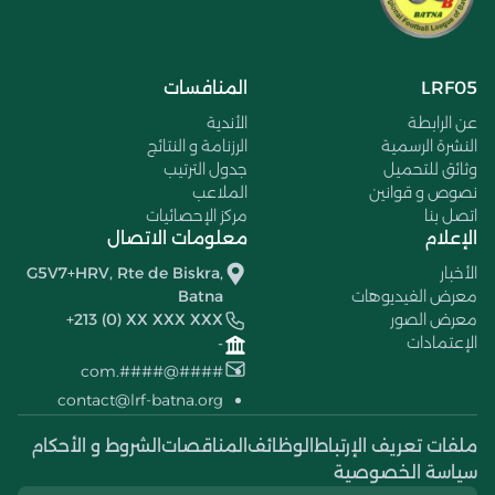
LRF05
المنافسات
عن الرابطة
الأندية
النشرة الرسمية
الرزنامة و النتائج
وثائق للتحميل
جدول الترتيب
نصوص و قوانين
الملاعب
اتصل بنا
مركز الإحصائيات
الإعلام
معلومات الاتصال
الأخبار
G5V7+HRV, Rte de Biskra,
معرض الفيديوهات
Batna
معرض الصور
+213 (0) XX XXX XXX
الإعتمادات
-
####@####.com
contact@lrf-batna.org
ملفات تعريف الإرتباط
الوظائف
المناقصات
الشروط و الأحكام
سياسة الخصوصية