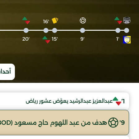
'16
'20
'15
'9
'1
أحداث
1'
عبدالعزيز عبدالرشيد يعوّض عشور رياض
9'
هدف من عبد اللهوم حاج مسعود (NRBOD)