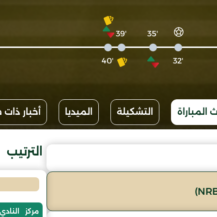
'39
'35
'40
'32
 المباراة
التشكيلة
الميديا
أخبار ذات 
الترتيب
مركز
النادي