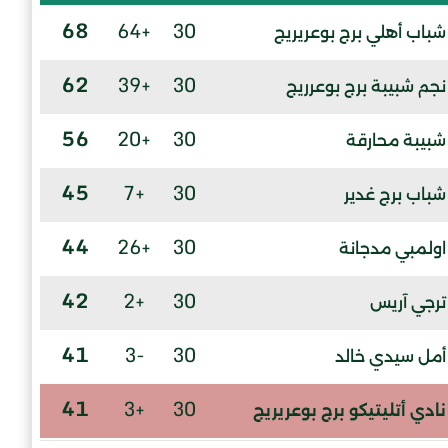
68
+64
30
شباب أهلي برج بوعريريج
62
+39
30
نجم شبيبة برج بوعرريج
56
+20
30
شبيبة محارقة
45
+7
30
شباب برج غدير
44
+26
30
اولمبي مدجانة
42
+2
30
ترجي آريس
41
-3
30
أمل سيدي خالد
41
+3
30
نادي أتليتيكو برج بوعريريج