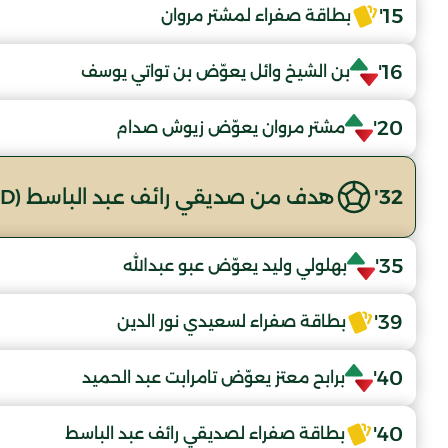
15'
بطاقة صفراء لمشتر مروان
16'
بن الشيخ وائل يعوّض بن تواتي يوسف
20'
مشتر مروان يعوّض زيوش صدام
32'
هدف من صديقي رائف عبد الباسط (NRBOD)
35'
بهلولي وليد يعوّض عبو عبدالله
39'
بطاقة صفراء لسعيدي نور الدين
40'
برابح معتز يعوّض تامرابت عبد الحميد
40'
بطاقة صفراء لصديقي رائف عبد الباسط