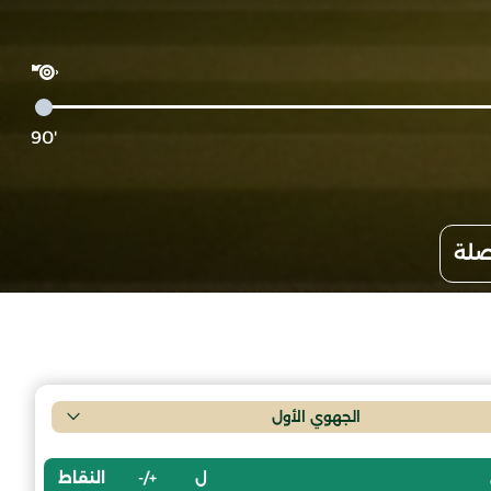
'90
صلة
الجهوي الأول
ل
+/-
النقاط