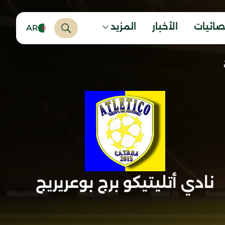
صائيات
الأخبار
المزيد
AR
نادي أتليتيكو برج بوعريريج