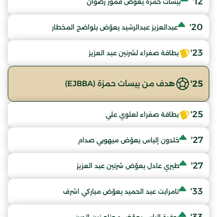
12'
بيسات حمزة يعوّض قمور رضوان
20'
عبدالعزيز عبدالرشيد يعوّض بلواضح المخطار
23'
بطاقة صفراء لشرنين عبد العزيز
25'
هدف من بيسات حمزة (EJBBA)
25'
بطاقة صفراء لعلوي علي
27'
خلدون إلياس يعوّض ميهوبي صدام
27'
طيري عادل يعوّض شرنين عبد العزيز
33'
تامرابت عبد الحميد يعوّض مباركي اشرف