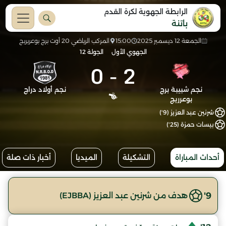
الرابطة الجهوية لكرة القدم
باتنة
الجمعة 12 ديسمبر 2025
15:00
المركب الرياضي 20 أوت برج بوعريريج
الجهوي الأول
الجولة 12
0
-
2
نجم شبيبة برج
نجم أولاد دراج
بوعرريج
شرنين عبد العزيز (9')
بيسات حمزة (25')
أحداث المباراة
التشكيلة
الميديا
أخبار ذات صلة
9'
هدف من شرنين عبد العزيز (EJBBA)