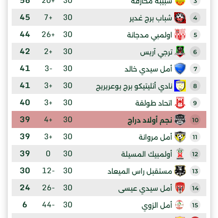
شبيبة محارقة
3
45
+7
30
شباب برج غدير
4
44
+26
30
اولمبي مدجانة
5
42
+2
30
ترجي آريس
6
41
-3
30
أمل سيدي خالد
7
41
+3
30
نادي أتليتيكو برج بوعريريج
8
40
+3
30
اتحاد طولقة
9
39
+4
30
نجم أولاد دراج
10
39
+3
30
أمل مروانة
11
39
0
30
أولمبيك المسيلة
12
30
-12
30
مستقبل راس الميعاد
13
24
-26
30
أمل سيدي عيسى
14
6
-44
30
أمل الزوي
15