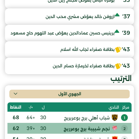
33'
بوقرة الياس يعوّض مجناح زين الدين
37'
ازروقن خالد يعوّض مشري محب الدين
39'
برينيس حسين عمادالدين يعوّض عبد اللهوم حاج مسعود
43'
بطاقة صفراء لجاب الله اسلام
43'
بطاقة صفراء لخرمازة حسام الدين
الترتيب
الجهوي الأول
ل
+/-
النقاط
مركز
النادي
68
+64
30
شباب أهلي برج بوعريريج
1
62
+39
30
نجم شبيبة برج بوعرريج
2
56
+20
30