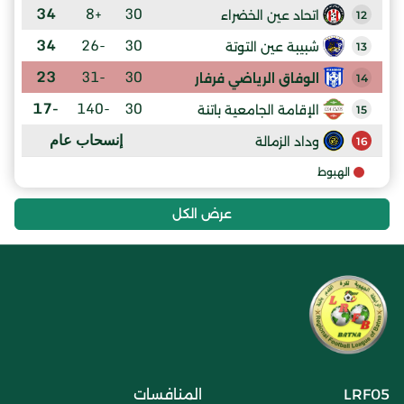
34
+8
30
اتحاد عين الخضراء
12
34
-26
30
شبيبة عين التوتة
13
23
-31
30
الوفاق الرياضي فرفار
14
-17
-140
30
الإقامة الجامعية باتنة
15
إنسحاب عام
وداد الزمالة
16
الهبوط
عرض الكل
LRF05
المنافسات