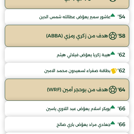
54'
عاشور سمير يعوّض عطالله شمس الدين
58'
هدف من زكري رمزي (ABBA)
62'
هيبة زكريا يعوّض فيلالي هيثم
62'
بطاقة صفراء لسعيدون محمد الامين
64'
هدف من بوحجر أمين (WRF)
66'
بوبكر اسلام يعوّض عبد اللاوي ياسين
66'
جعادي مراد يعوّض باري صالح