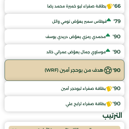
66'
بطاقة صفراء لبو خميرة محمد رضا
79'
فرطاس سمير يعوّض تومي وائل
90'
محمدي رمزي يعوّض دريدي يوسف
90'
موساوي جمال يعوّض عمراني خالد
90'
هدف من بوحجر أمين (WRF)
90'
بطاقة صفراء لبوحجر أمين
90'
بطاقة صفراء لرابح علي
الترتيب