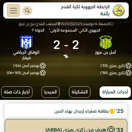
الرابطة الجهوية لكرة القدم
باتنة
الجمعة 14 نوفمبر 2025
15:00
الملعب البلدي برج بن عزوز
الجهوي الثاني "المجموعة الأولى"
الجولة 7
2
-
2
أمل بن عزوز
الوفاق الرياضي
فرفار
زكري رمزي (33')
بوحجر أمين (64')
زكري رمزي (58')
بوحجر أمين (90'+04)
أحداث المباراة
التشكيلة
الميديا
أخبار ذات صلة
25'
بطاقة صفراء لزيدان بهاء الدين
33'
هدف من زكري رمزي (ABBA)