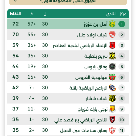
الجهوي الثاني "المجموعة الأولى"
ل
+/-
النقاط
مركز
النادي
72
+57
30
أمل بن عزوز
1
70
+55
30
شباب اولاد جلال
2
59
+36
30
الإتحاد الرياضي لبلدية العناصر
3
54
+36
30
سريع بلعايبة
4
44
+19
30
وفاق يابوس
5
43
+16
30
مولودية الغروس
6
42
+7
30
البراعم الرياضية باتنة
7
39
+4
30
شباب ششار
8
37
-11
30
ترجي بارك فوراج
9
35
-1
30
النادي الرياضي بير قصد علي
10
35
+2
30
وفاق سلامات عين الحجل
11