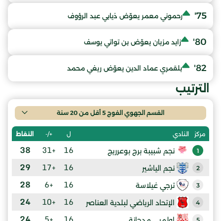
75'
رحموني معمر يعوّض ذيابي عبد الرؤوف
80'
زايد مزيان يعوّض بن تواتي يوسف
82'
بلقمري عماد الدين يعوّض ريغي محمد
الترتيب
القسم الجهوي الفوج 5 أقل من 20 سنة
ل
+/-
النقاط
مركز
النادي
38
+31
16
نجم شبيبة برج بوعرريج
1
29
+17
16
نجم الياشير
2
28
+6
16
ترجي غيلاسة
3
24
+10
16
الإتحاد الرياضي لبلدية العناصر
4
24
+5
16
اولمبي مدجانة
5