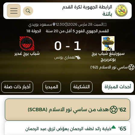
الرابطة الجهوية لكرة القدم
باتنة
السبت 28 مارس 2026
12:30
مسعود بوزيدي
القسم الجهوي الفوج 5 أقل من 20 سنة
الجولة 18
0
-
1
سبورتينغ شباب برج
شباب برج غدير
لعماري يونس
بوعريريج
ساسي نور الاسلام (62')
أحداث المباراة
التشكيلة
الميديا
أخبار ذات صلة
62'
هدف من ساسي نور الاسلام (SCBBA)
65'
خبابة رائد لطف الرحمان يعوّض لزرق عبد الرحمان