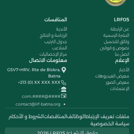
LRF05
المنافسات
عن الرابطة
الأندية
النشرة الرسمية
الرزنامة و النتائج
وثائق للتحميل
جدول الترتيب
نصوص و قوانين
الملاعب
اتصل بنا
مركز الإحصائيات
الإعلام
معلومات الاتصال
الأخبار
G5V7+HRV, Rte de Biskra,
معرض الفيديوهات
Batna
معرض الصور
+213 (0) XX XXX XXX
الإعتمادات
-
####@####.com
contact@lrf-batna.org
ملفات تعريف الإرتباط
الوظائف
المناقصات
الشروط و الأحكام
سياسة الخصوصية
حقوق النشر (c) 2026 LRF05.