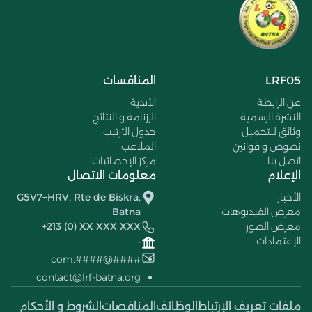
LRF05
المنافسات
عن الرابطة
الأندية
النشرة الرسمية
الرزنامة و النتائج
وثائق للتحميل
جدول الترتيب
نصوص و قوانين
الملاعب
اتصل بنا
مركز الإحصائيات
الإعلام
معلومات الاتصال
الأخبار
G5V7+HRV, Rte de Biskra,
معرض الفيديوهات
Batna
معرض الصور
+213 (0) XX XXX XXX
الإعتمادات
-
####@####.com
contact@lrf-batna.org
ملفات تعريف الإرتباط
الوظائف
المناقصات
الشروط و الأحكام