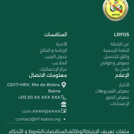
LRF05
المنافسات
عن الرابطة
الأندية
النشرة الرسمية
الرزنامة و النتائج
وثائق للتحميل
جدول الترتيب
نصوص و قوانين
الملاعب
اتصل بنا
مركز الإحصائيات
الإعلام
معلومات الاتصال
الأخبار
G5V7+HRV, Rte de Biskra,
معرض الفيديوهات
Batna
معرض الصور
+213 (0) XX XXX XXX
الإعتمادات
-
####@####.com
contact@lrf-batna.org
ملفات تعريف الإرتباط
الوظائف
المناقصات
الشروط و الأحكام