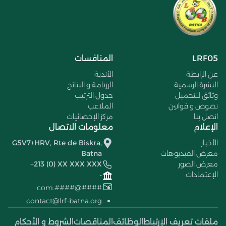
LRF05
المنافسات
عن الرابطة
الأندية
النشرة الرسمية
الرزنامة و النتائج
وثائق للتحميل
جدول الترتيب
نصوص و قوانين
الملاعب
اتصل بنا
مركز الإحصائيات
الإعلام
معلومات الاتصال
الأخبار
G5V7+HRV, Rte de Biskra,
معرض الفيديوهات
Batna
معرض الصور
+213 (0) XX XXX XXX
الإعتمادات
-
####@####.com
contact@lrf-batna.org
ملفات تعريف الإرتباط
الوظائف
المناقصات
الشروط و الأحكام