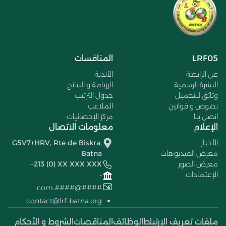
LRF05
المنافسات
عن الرابطة
الأندية
النشرة الرسمية
الرزنامة و النتائج
وثائق للتحميل
جدول الترتيب
نصوص و قوانين
الملاعب
اتصل بنا
مركز الإحصائيات
الإعلام
معلومات الاتصال
الأخبار
G5V7+HRV, Rte de Biskra,
معرض الفيديوهات
Batna
معرض الصور
+213 (0) XX XXX XXX
الإعتمادات
-
####@####.com
contact@lrf-batna.org
ملفات تعريف الإرتباط
الوظائف
المناقصات
الشروط و الأحكام