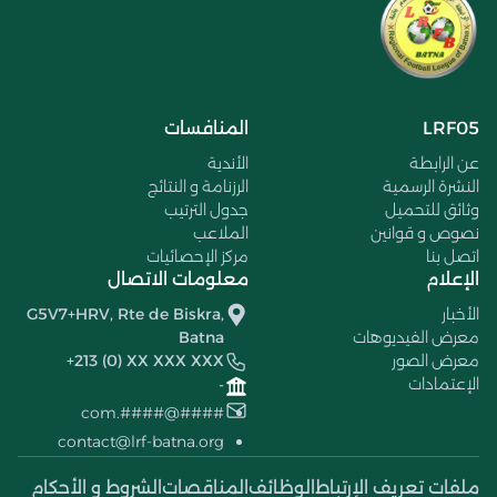
LRF05
المنافسات
عن الرابطة
الأندية
النشرة الرسمية
الرزنامة و النتائج
وثائق للتحميل
جدول الترتيب
نصوص و قوانين
الملاعب
اتصل بنا
مركز الإحصائيات
الإعلام
معلومات الاتصال
الأخبار
G5V7+HRV, Rte de Biskra,
معرض الفيديوهات
Batna
معرض الصور
+213 (0) XX XXX XXX
الإعتمادات
-
####@####.com
contact@lrf-batna.org
ملفات تعريف الإرتباط
الوظائف
المناقصات
الشروط و الأحكام