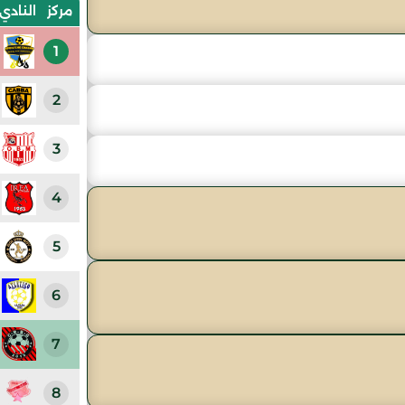
مركز
النادي
1
2
3
4
5
6
7
8