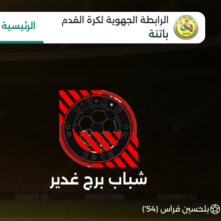
الرابطة الجهوية لكرة القدم
الرئيسية
باتنة
شباب برج غدير
بلحسين فراس (54')