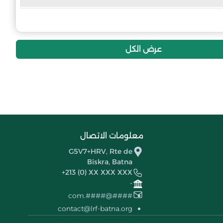
18
-14
20
النادي الرياضي بير قصد علي
13
-27
20
نجم الياشير
عرض الكل
3
-66
20
ترجي غيلاسة
معلومات الاتصال
G5V7+HRV, Rte de
Biskra, Batna
+213 (0) XX XXX XXX
-
####@####.com
contact@lrf-batna.org