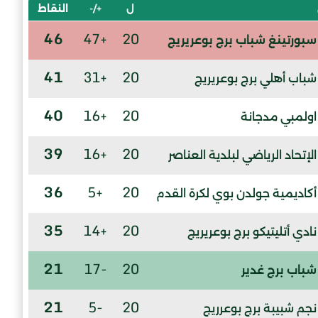
ل
+/-
النقاط
46
+47
20
سبورتينغ شباب برج بوعريريج
41
+31
20
شباب أهلي برج بوعريريج
40
+16
20
اولمبي مدجانة
39
+16
20
الإتحاد الرياضي لبلدية العناصر
36
+5
20
أكاديمية جولدن بوي لكرة القدم
35
+14
20
نادي أتليتيكو برج بوعريريج
21
-17
20
شباب برج غدير
21
-5
20
نجم شبيبة برج بوعرريج