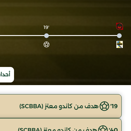
'19
أحداث
19'
هدف من كاندو معتز (SCBBA)
40'
هدف من كاندو معتز (SCBBA)