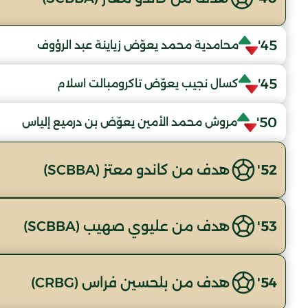
45'
محامدية محمد يعوّض زياينة عبد الرؤوف
45'
كسال نجيب يعوّض تاكرومبالت اسلام
50'
مروش محمد الأمين يعوّض بن درميع إلياس
52'
هدف من كاندو معتز (SCBBA)
53'
هدف من عليوي صهيب (SCBBA)
54'
هدف من بلحسين فراس (CRBG)