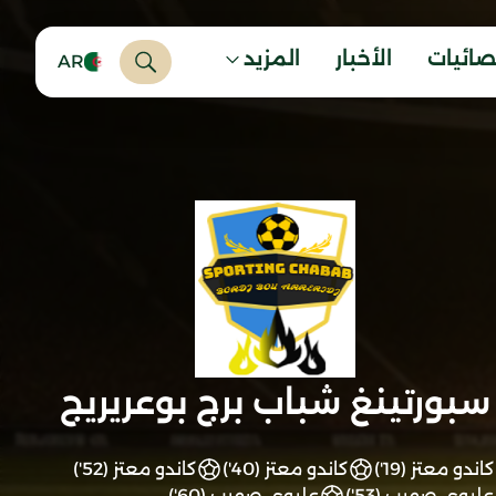
صائيات
الأخبار
المزيد
AR
سبورتينغ شباب برج بوعريريج
كاندو معتز (19')
كاندو معتز (40')
كاندو معتز (52')
عليوي صهيب (53')
عليوي صهيب (60')