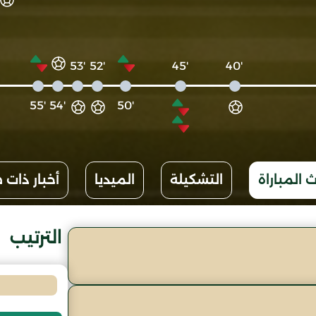
'53
'52
'45
'40
'55
'54
'50
 المباراة
التشكيلة
الميديا
أخبار ذات 
الترتيب