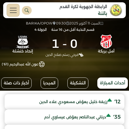
الرابطة الجهوية لكرة القدم
باتنة
السبت 11 أكتوبر 2025
09:30
BARIKA/OPOW
قسم النخبة أقل من 16 سنة
الجولة 4
1
-
0
أمل بريكة
إتحاد خنشلة
فرحي رستم صلاح الدين
عون الله عبدالرحيم (61')
أحداث المباراة
التشكيلة
الميديا
أخبار ذات صلة
12'
رزيقة خليل يعوّض مسعودي علاء الدين
35'
درناني عبدالناصر يعوّض عيساوي آدم