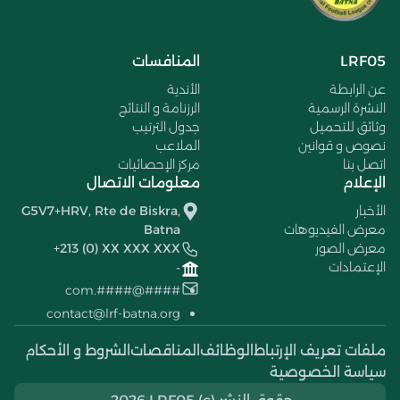
LRF05
المنافسات
عن الرابطة
الأندية
النشرة الرسمية
الرزنامة و النتائج
وثائق للتحميل
جدول الترتيب
نصوص و قوانين
الملاعب
اتصل بنا
مركز الإحصائيات
الإعلام
معلومات الاتصال
الأخبار
G5V7+HRV, Rte de Biskra,
معرض الفيديوهات
Batna
معرض الصور
+213 (0) XX XXX XXX
الإعتمادات
-
####@####.com
contact@lrf-batna.org
ملفات تعريف الإرتباط
الوظائف
المناقصات
الشروط و الأحكام
سياسة الخصوصية