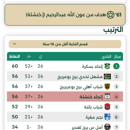
61'
هدف من عون الله عبدالرحيم (إ.خنشلة)
الترتيب
قسم النخبة أقل من 16 سنة
ل
+/-
النقاط
مركز
النادي
60
+52
26
إتحاد بسكرة
1
56
+51
26
مشعل تحدي برج بوعرريج
2
56
+37
26
شباب أهلي برج بوعريريج
3
56
+37
26
إتحاد خنشلة
4
52
+29
26
شباب باتنة
5
50
+21
26
نجم مقرة
6
34
-1
26
أمل س برج لغدير
7